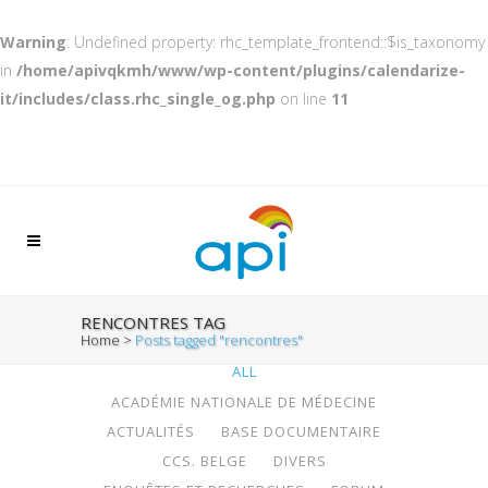
Warning
: Undefined property: rhc_template_frontend::$is_taxonomy
in
/home/apivqkmh/www/wp-content/plugins/calendarize-
it/includes/class.rhc_single_og.php
on line
11
RENCONTRES TAG
Home
>
Posts tagged "rencontres"
ALL
ACADÉMIE NATIONALE DE MÉDECINE
ACTUALITÉS
BASE DOCUMENTAIRE
CCS. BELGE
DIVERS