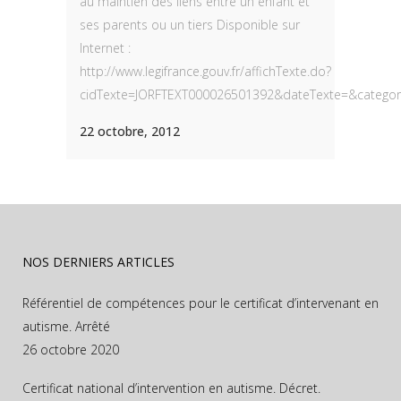
au maintien des liens entre un enfant et
ses parents ou un tiers Disponible sur
Internet :
http://www.legifrance.gouv.fr/affichTexte.do?
cidTexte=JORFTEXT000026501392&dateTexte=&categorie
22 octobre, 2012
NOS DERNIERS ARTICLES
Référentiel de compétences pour le certificat d’intervenant en
autisme. Arrêté
26 octobre 2020
Certificat national d’intervention en autisme. Décret.