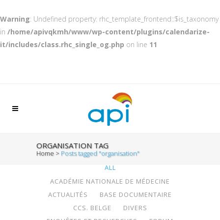
Warning
: Undefined property: rhc_template_frontend::$is_taxonomy
in
/home/apivqkmh/www/wp-content/plugins/calendarize-
it/includes/class.rhc_single_og.php
on line
11
ORGANISATION TAG
Home
>
Posts tagged "organisation"
ALL
ACADÉMIE NATIONALE DE MÉDECINE
ACTUALITÉS
BASE DOCUMENTAIRE
CCS. BELGE
DIVERS