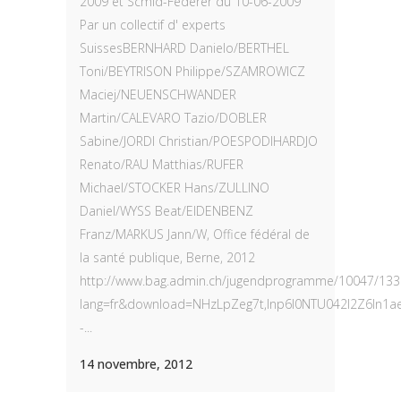
2009 et Scmid-Federer du 10-06-2009
Par un collectif d' experts
SuissesBERNHARD Danielo/BERTHEL
Toni/BEYTRISON Philippe/SZAMROWICZ
Maciej/NEUENSCHWANDER
Martin/CALEVARO Tazio/DOBLER
Sabine/JORDI Christian/POESPODIHARDJO
Renato/RAU Matthias/RUFER
Michael/STOCKER Hans/ZULLINO
Daniel/WYSS Beat/EIDENBENZ
Franz/MARKUS Jann/W, Office fédéral de
la santé publique, Berne, 2012
http://www.bag.admin.ch/jugendprogramme/10047/1330
lang=fr&download=NHzLpZeg7t,lnp6I0NTU042l2Z6ln1
-...
14 novembre, 2012