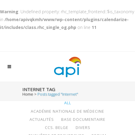
Warning
: Undefined property: rhc_template_frontend::$is_taxonomy
in
/home/apivqkmh/www/wp-content/plugins/calendarize-
it/includes/class.rhc_single_og.php
on line
11
INTERNET TAG
Home
>
Posts tagged "Internet"
ALL
ACADÉMIE NATIONALE DE MÉDECINE
ACTUALITÉS
BASE DOCUMENTAIRE
CCS. BELGE
DIVERS