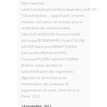
http://www.has-
sante.fr/portail/upload/docs/application/pdf/2012-
10/bientraitance_-_rapport.pdf Certaines
mesures sont prises en compte pour la
certification des établissements.
SAILLOUR GLENISSON Florence/GHADI
Véronique/BONNEMAYRE Elodie/D'ALCHE
GAUTIER Marie-José/MINARY DOHEN
Patricia/NACHIN Patrick/PAPO
Françoise/POURIN Catherine/TERRIEN
Noémie, Haute autorité de
santé/Fédération des organismes
régionaux et territoriaux pour
l'amélioration des pratiques et
organisations en santé, Saint-Denis-la
Plaine, 2012 ...
14 novembre, 2012