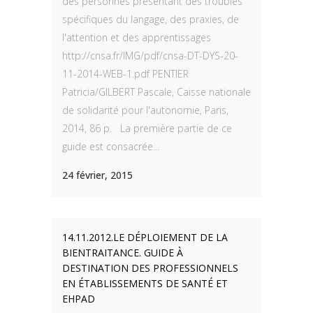
des personnes présentant des troubles
spécifiques du langage, des praxies, de
l'attention et des apprentissages
http://cnsa.fr/IMG/pdf/cnsa-DT-DYS-20-
11-2014-WEB-1.pdf PENTIER
Patricia/GILBERT Pascale, Caisse nationale
de solidarité pour l'autonomie, Paris,
2014, 86 p. La première partie de ce
guide est consacrée...
24 février, 2015
14.11.2012.LE DÉPLOIEMENT DE LA
BIENTRAITANCE. GUIDE À
DESTINATION DES PROFESSIONNELS
EN ÉTABLISSEMENTS DE SANTÉ ET
EHPAD