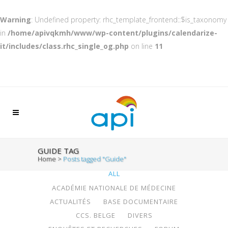
Warning
: Undefined property: rhc_template_frontend::$is_taxonomy
in
/home/apivqkmh/www/wp-content/plugins/calendarize-
it/includes/class.rhc_single_og.php
on line
11
GUIDE TAG
Home
>
Posts tagged "Guide"
ALL
ACADÉMIE NATIONALE DE MÉDECINE
ACTUALITÉS
BASE DOCUMENTAIRE
CCS. BELGE
DIVERS