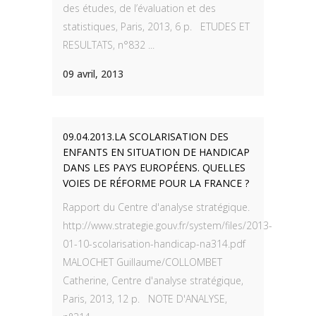
des études, de l’évaluation et des
statistiques, Paris, 2013, 6 p. ETUDES ET
RESULTATS, n°832 ...
09 avril, 2013
09.04.2013.LA SCOLARISATION DES
ENFANTS EN SITUATION DE HANDICAP
DANS LES PAYS EUROPÉENS. QUELLES
VOIES DE RÉFORME POUR LA FRANCE ?
Rapport du Centre d'analyse stratégique.
http://www.strategie.gouv.fr/system/files/2013-
01-10-scolarisation-handicap-na314.pdf
MALOCHET Guillaume/COLLOMBET
Catherine, Centre d'analyse stratégique,
Paris, 2013, 12 p. NOTE D'ANALYSE,