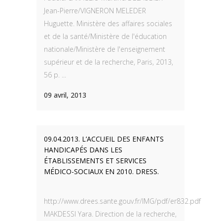
Jean-Pierre/VIGNERON MELEDER
Huguette. Ministère des affaires sociales
et de la santé/Ministère de l'éducation
nationale/Ministère de l'enseignement
supérieur et de la recherche, Paris, 2013,
56 p. ...
09 avril, 2013
09.04.2013. L’ACCUEIL DES ENFANTS
HANDICAPÉS DANS LES
ÉTABLISSEMENTS ET SERVICES
MÉDICO-SOCIAUX EN 2010. DRESS.
http://www.drees.sante.gouv.fr/IMG/pdf/er832.pdf
MAKDESSI Yara. Direction de la recherche,