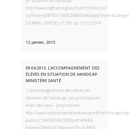
en situation de handicap
http://www.legifrance.gouv.fr/affichTexte.do?
cidTexte=JORFTEXT000029884544&dateTexte=&categori
JOURNAL OFFICIEL n° 287 du 12/12/2014
...
12 janvier, 2015
09.04.2013. L’ACCOMPAGNEMENT DES
ÉLÈVES EN SITUATION DE HANDICAP.
MINISTÈRE SANTÉ
L'accompagnement des élèves en
situation de handicap. Les prescriptions :
états des lieux - propositions
http://www.ladocumentationfrancaise.fr/var/storage/ra
publics/134000180/0000.pdf AMARA
Fadela/CARAGLIO Martine/DELAUBIER