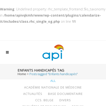
Warning
: Undefined property: rhc_template_frontend::$is_taxonomy
in
/home/apivqkmh/www/wp-content/plugins/calendarize-
it/includes/class.rhc_single_og.php
on line
11
ENFANTS HANDICAPÉS TAG
Home
>
Posts tagged "Enfants handicapés"
ALL
ACADÉMIE NATIONALE DE MÉDECINE
ACTUALITÉS
BASE DOCUMENTAIRE
CCS. BELGE
DIVERS