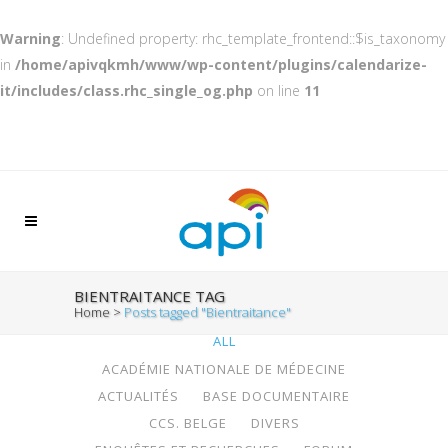
Warning
: Undefined property: rhc_template_frontend::$is_taxonomy
in
/home/apivqkmh/www/wp-content/plugins/calendarize-
it/includes/class.rhc_single_og.php
on line
11
BIENTRAITANCE TAG
Home
>
Posts tagged "Bientraitance"
ALL
ACADÉMIE NATIONALE DE MÉDECINE
ACTUALITÉS
BASE DOCUMENTAIRE
CCS. BELGE
DIVERS