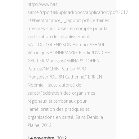
http://www.has-
sante.fr/portail/upload/docs/application/pdf/2012-
10/bientraitance_-_rapport.pdf Certaines
mesures sont prises en compte pour la
certification des établissements.
SAILLOUR GLENISSON Florence/GHADI
Véronique/BONNEMAYRE Elodie/D'ALCHE
GAUTIER Marie-José/MINARY DOHEN
Patricia/NACHIN Patrick/PAPO
Françoise/POURIN Catherine/TERRIEN
Noémie, Haute autorité de
santé/Fédération des organismes
régionaux et territoriaux pour
l'amélioration des pratiques et
organisations en santé, Saint-Denis-la
Plaine, 2012 ...
14 novembre, 2012