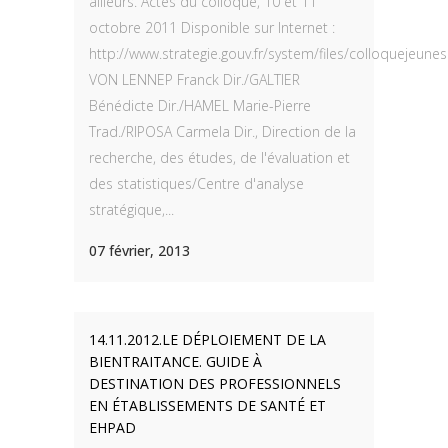
ailleurs. Actes du colloque, 10 et 11
octobre 2011 Disponible sur Internet :
http://www.strategie.gouv.fr/system/files/colloquejeun
VON LENNEP Franck Dir./GALTIER
Bénédicte Dir./HAMEL Marie-Pierre
Trad./RIPOSA Carmela Dir., Direction de la
recherche, des études, de l'évaluation et
des statistiques/Centre d'analyse
stratégique,...
07 février, 2013
14.11.2012.LE DÉPLOIEMENT DE LA
BIENTRAITANCE. GUIDE À
DESTINATION DES PROFESSIONNELS
EN ÉTABLISSEMENTS DE SANTÉ ET
EHPAD