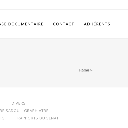
cludes/class.rhc_single_og.php
on line
11
ASE DOCUMENTAIRE
CONTACT
ADHÉRENTS
Home
>
DIVERS
RRE SADOUL, GRAPHIATRE
TS
RAPPORTS DU SÉNAT