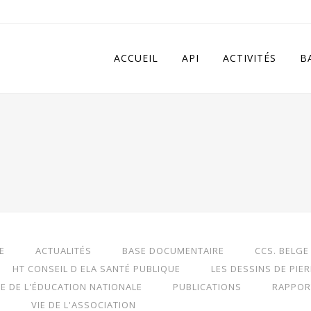
 in
/home/apivqkmh/www/wp-content/plugins/calendarize-it/in
ACCUEIL
API
ACTIVITÉS
B
E
ACTUALITÉS
BASE DOCUMENTAIRE
CCS. BELGE
HT CONSEIL D ELA SANTÉ PUBLIQUE
LES DESSINS DE PIE
RE DE L'ÉDUCATION NATIONALE
PUBLICATIONS
RAPPOR
S
VIE DE L'ASSOCIATION