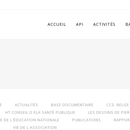
 in
/home/apivqkmh/www/wp-content/plugins/calendarize-it/in
ACCUEIL
API
ACTIVITÉS
B
E
ACTUALITÉS
BASE DOCUMENTAIRE
CCS. BELGE
HT CONSEIL D ELA SANTÉ PUBLIQUE
LES DESSINS DE PIE
RE DE L'ÉDUCATION NATIONALE
PUBLICATIONS
RAPPOR
S
VIE DE L'ASSOCIATION