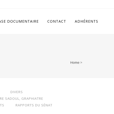
cludes/class.rhc_single_og.php
on line
11
ASE DOCUMENTAIRE
CONTACT
ADHÉRENTS
Home
>
DIVERS
RRE SADOUL, GRAPHIATRE
TS
RAPPORTS DU SÉNAT