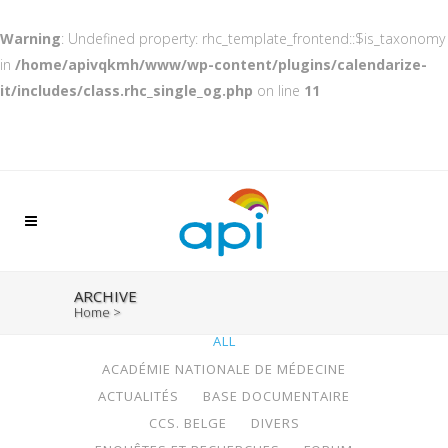
Warning
: Undefined property: rhc_template_frontend::$is_taxonomy
in
/home/apivqkmh/www/wp-content/plugins/calendarize-
it/includes/class.rhc_single_og.php
on line
11
ARCHIVE
Home
>
ALL
ACADÉMIE NATIONALE DE MÉDECINE
ACTUALITÉS
BASE DOCUMENTAIRE
CCS. BELGE
DIVERS