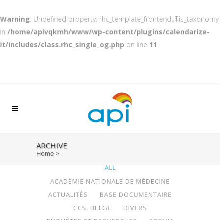
Warning
: Undefined property: rhc_template_frontend::$is_taxonomy
in
/home/apivqkmh/www/wp-content/plugins/calendarize-
it/includes/class.rhc_single_og.php
on line
11
ARCHIVE
Home
>
ALL
ACADÉMIE NATIONALE DE MÉDECINE
ACTUALITÉS
BASE DOCUMENTAIRE
CCS. BELGE
DIVERS