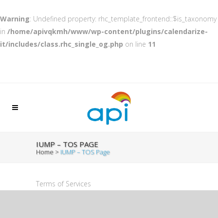
Warning
: Undefined property: rhc_template_frontend::$is_taxonomy
in
/home/apivqkmh/www/wp-content/plugins/calendarize-
it/includes/class.rhc_single_og.php
on line
11
IUMP – TOS PAGE
Home
>
IUMP – TOS Page
Terms of Services