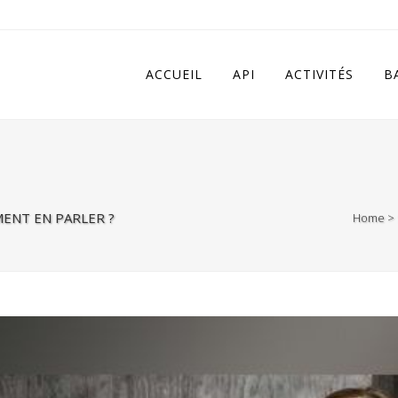
 in
/home/apivqkmh/www/wp-content/plugins/calendarize-it/in
ACCUEIL
API
ACTIVITÉS
B
MENT EN PARLER ?
Home
>