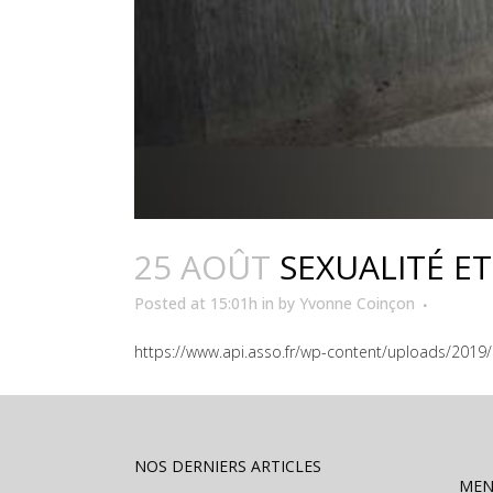
25 AOÛT
SEXUALITÉ ET
Posted at 15:01h
in
by
Yvonne Coinçon
https://www.api.asso.fr/wp-content/uploads/2019/
NOS DERNIERS ARTICLES
ME