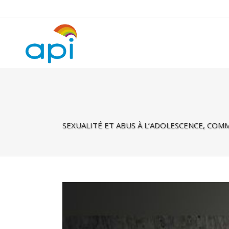
Warning
: Undefined property: rhc_template_frontend::$is_taxonomy
SEXUALITÉ ET ABUS À L’ADOLESCENCE, COM