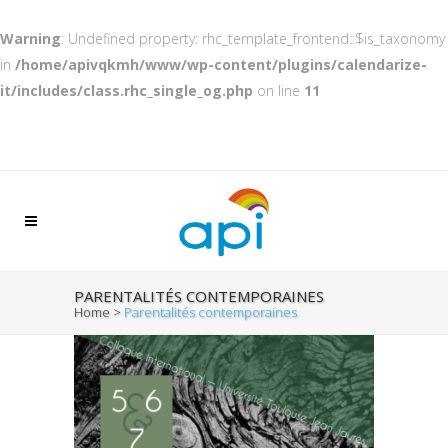
Warning
: Undefined property: rhc_template_frontend::$is_taxonomy
in
/home/apivqkmh/www/wp-content/plugins/calendarize-
it/includes/class.rhc_single_og.php
on line
11
PARENTALITÉS CONTEMPORAINES
Home
>
Parentalités contemporaines