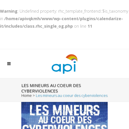
Warning
: Undefined property: rhc_template_frontend::$is_taxonomy
in
/home/apivqkmh/www/wp-content/plugins/calendarize-
it/includes/class.rhc_single_og.php
on line
11
LES MINEURS AU COEUR DES
CYBERVIOLENCES
Home
>
Les mineurs au coeur des cyberviolences