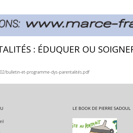
ALITÉS : ÉDUQUER OU SOIGNER
02/bulletin-et-programme-dys-parentalités.pdf
NU
LE BOOK DE PIERRE SADOUL
eil
s