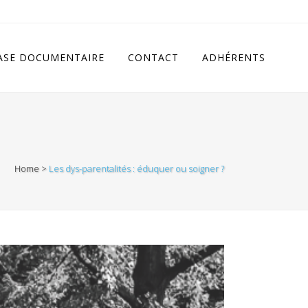
cludes/class.rhc_single_og.php
on line
11
ASE DOCUMENTAIRE
CONTACT
ADHÉRENTS
Home
>
Les dys-parentalités : éduquer ou soigner ?