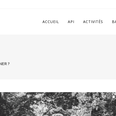
 in
/home/apivqkmh/www/wp-content/plugins/calendarize-it/in
ACCUEIL
API
ACTIVITÉS
B
NER ?