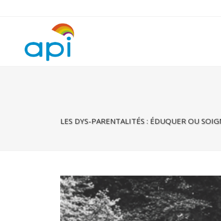
Warning
: Undefined property: rhc_template_frontend::$is_taxonomy
LES DYS-PARENTALITÉS : ÉDUQUER OU SOIG