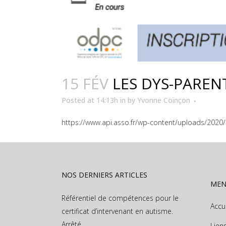
15 FÉV
LES DYS-PARENT
Posted at 14:13h
in
by
Yvonne Coinçon
https://www.api.asso.fr/wp-content/uploads/2020/
NOS DERNIERS ARTICLES
ME
Référentiel de compétences pour le
Accu
certificat d’intervenant en autisme.
Arrêté
Lien