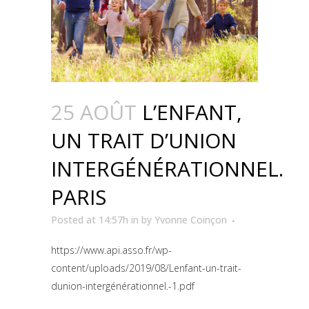
25 AOÛT
L’ENFANT,
UN TRAIT D’UNION
INTERGÉNÉRATIONNEL.
PARIS
Posted at 14:57h
in
by
Yvonne Coinçon
https://www.api.asso.fr/wp-
content/uploads/2019/08/Lenfant-un-trait-
dunion-intergénérationnel.-1.pdf