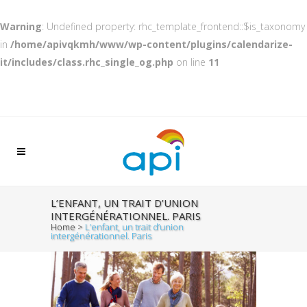
Warning
: Undefined property: rhc_template_frontend::$is_taxonomy
in
/home/apivqkmh/www/wp-content/plugins/calendarize-
it/includes/class.rhc_single_og.php
on line
11
L’ENFANT, UN TRAIT D’UNION
INTERGÉNÉRATIONNEL. PARIS
Home
>
L’enfant, un trait d’union
intergénérationnel. Paris