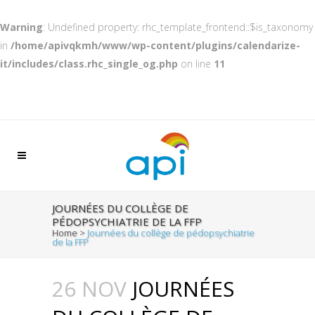
Warning
: Undefined property: rhc_template_frontend::$is_taxonomy
in
/home/apivqkmh/www/wp-content/plugins/calendarize-
it/includes/class.rhc_single_og.php
on line
11
JOURNÉES DU COLLÈGE DE
PÉDOPSYCHIATRIE DE LA FFP
Home
>
Journées du collège de pédopsychiatrie
de la FFP
26 NOV
JOURNÉES