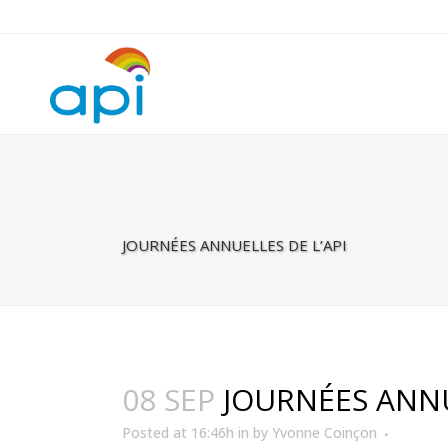
Warning
: Undefined property: rhc_template_frontend::$is_taxonomy
JOURNÉES ANNUELLES DE L’API
08 SEP
JOURNÉES ANNU
Posted at 16:46h
in
by
Yvonne Coinçon