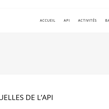
 in
/home/apivqkmh/www/wp-content/plugins/calendarize-it/in
ACCUEIL
API
ACTIVITÉS
B
ELLES DE L’API