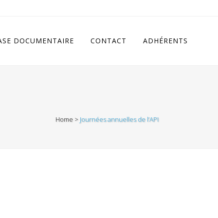
cludes/class.rhc_single_og.php
on line
11
ASE DOCUMENTAIRE
CONTACT
ADHÉRENTS
Home
>
Journées annuelles de l’API