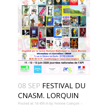
08 SEP
FESTIVAL DU
CNASM. LORQUIN
Posted at 16:45h
in
by
Yvonne Coinçon