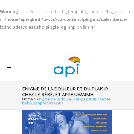
Warning
: Undefined property: rhc_template_frontend::$is_taxonomy
in
/home/apivqkmh/www/wp-content/plugins/calendarize-
it/includes/class.rhc_single_og.php
on line
11
ENIGME DE LA DOULEUR ET DU PLAISIR
CHEZ LE BÉBÉ, ET APRÈS?WAIMH
Home
>
Enigme de la douleur et du plaisir chez le
bébé, et après?WAIMH