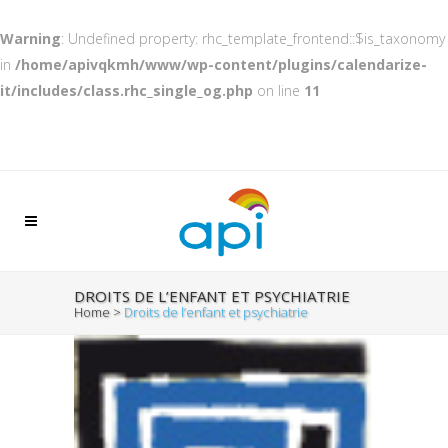
Warning
: Undefined property: rhc_template_frontend::$is_taxonomy
in
/home/apivqkmh/www/wp-content/plugins/calendarize-
it/includes/class.rhc_single_og.php
on line
11
DROITS DE L’ENFANT ET PSYCHIATRIE
Home
>
Droits de l’enfant et psychiatrie