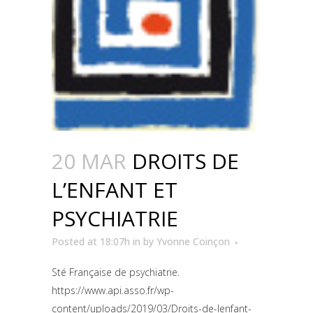
20 MAR
DROITS DE
L’ENFANT ET
PSYCHIATRIE
Posted at 18:07h
in
by
Yvonne Coinçon
Sté Française de psychiatrie.
https://www.api.asso.fr/wp-
content/uploads/2019/03/Droits-de-lenfant-