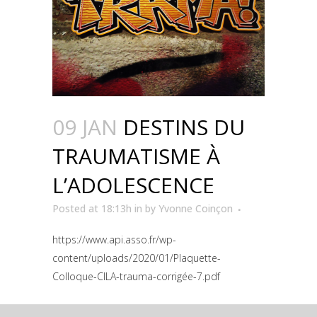
09 JAN
DESTINS DU
TRAUMATISME À
L’ADOLESCENCE
Posted at 18:13h
in
by
Yvonne Coinçon
https://www.api.asso.fr/wp-
content/uploads/2020/01/Plaquette-
Colloque-CILA-trauma-corrigée-7.pdf