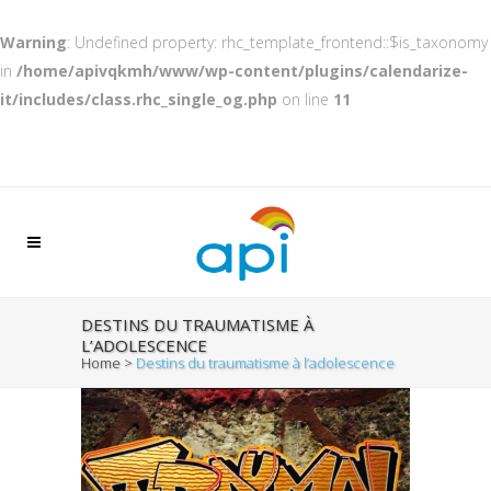
Warning
: Undefined property: rhc_template_frontend::$is_taxonomy
in
/home/apivqkmh/www/wp-content/plugins/calendarize-
it/includes/class.rhc_single_og.php
on line
11
DESTINS DU TRAUMATISME À
L’ADOLESCENCE
Home
>
Destins du traumatisme à l’adolescence