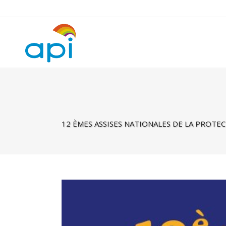
Warning
: Undefined property: rhc_template_frontend::$is_taxonomy
12 ÈMES ASSISES NATIONALES DE LA PROTEC