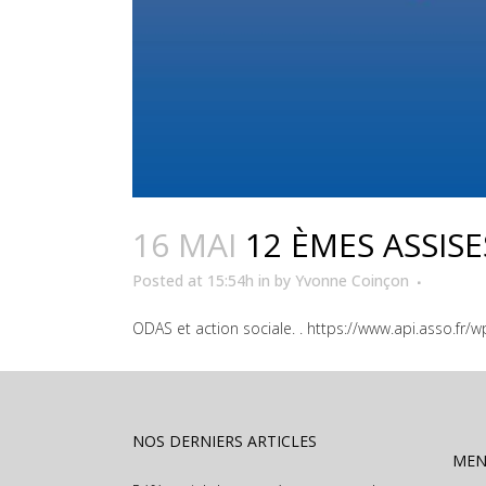
16 MAI
12 ÈMES ASSIS
Posted at 15:54h
in
by
Yvonne Coinçon
ODAS et action sociale. . https://www.api.asso.
NOS DERNIERS ARTICLES
ME