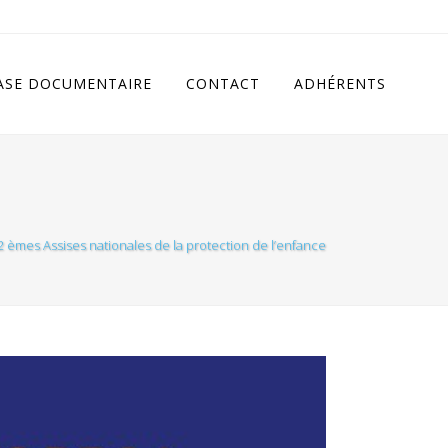
cludes/class.rhc_single_og.php
on line
11
ASE DOCUMENTAIRE
CONTACT
ADHÉRENTS
2 èmes Assises nationales de la protection de l’enfance