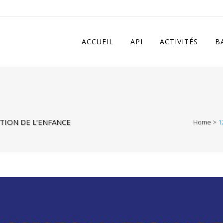
 in
/home/apivqkmh/www/wp-content/plugins/calendarize-it/in
ACCUEIL
API
ACTIVITÉS
B
TION DE L’ENFANCE
Home
>
1