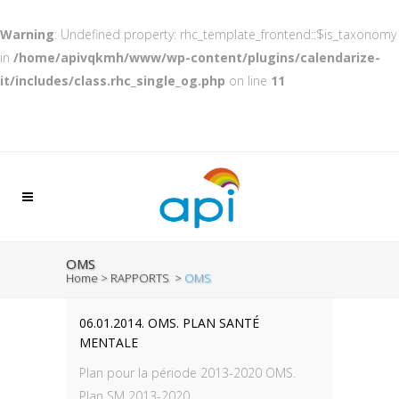
Warning
: Undefined property: rhc_template_frontend::$is_taxonomy
in
/home/apivqkmh/www/wp-content/plugins/calendarize-
it/includes/class.rhc_single_og.php
on line
11
OMS
Home
>
RAPPORTS
>
OMS
06.01.2014. OMS. PLAN SANTÉ
MENTALE
Plan pour la période 2013-2020 OMS.
Plan SM 2013-2020...