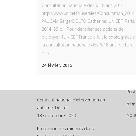
Consultation nationale des 6-18 ans 2014
http://www.unicef.fr/userfiles/Consultation_2014
PAUGAM Serge/DOLTO Catherine, UNICEF, Paris,
2014, 59 p. Pour densifier ses actions de
plaidoyer, l’UNICEF France a fait le choix, grâce à
la consultation nationale des 6-18 ans, de faire
NOS DERNIERS ARTICLES
des...
ME
Référentiel de compétences pour le
24 février, 2015
Accu
certificat d’intervenant en autisme.
Arrêté
Lien
26 octobre 2020
Post
Certificat national d’intervention en
Blog
autisme. Décret.
Nous
13 septembre 2020
Protection des mineurs dans