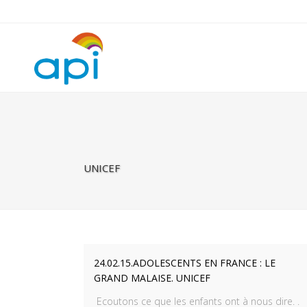
Warning
: Undefined property: rhc_template_frontend::$is_taxonomy
UNICEF
24.02.15.ADOLESCENTS EN FRANCE : LE
GRAND MALAISE. UNICEF
Ecoutons ce que les enfants ont à nous dire. .