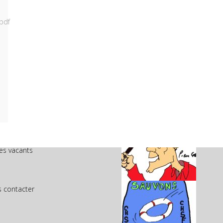
.pdf
NU
LE BOOK DE PIERRE SADOUL
eil
s
es vacants
 contacter