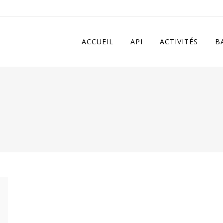
 in
/home/apivqkmh/www/wp-content/plugins/calendarize-it/in
ACCUEIL
API
ACTIVITÉS
B