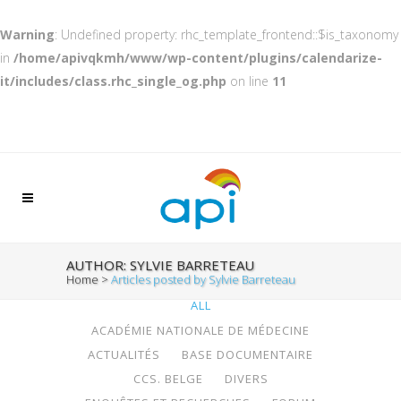
Warning
: Undefined property: rhc_template_frontend::$is_taxonomy
in
/home/apivqkmh/www/wp-content/plugins/calendarize-
it/includes/class.rhc_single_og.php
on line
11
AUTHOR: SYLVIE BARRETEAU
Home
>
Articles posted by Sylvie Barreteau
ALL
ACADÉMIE NATIONALE DE MÉDECINE
ACTUALITÉS
BASE DOCUMENTAIRE
CCS. BELGE
DIVERS