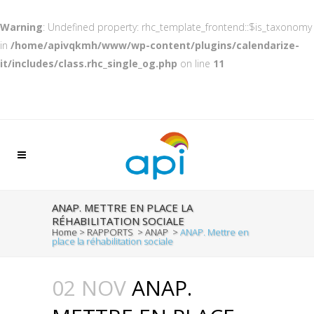
Warning
: Undefined property: rhc_template_frontend::$is_taxonomy
in
/home/apivqkmh/www/wp-content/plugins/calendarize-
it/includes/class.rhc_single_og.php
on line
11
ANAP. METTRE EN PLACE LA
RÉHABILITATION SOCIALE
Home
>
RAPPORTS
>
ANAP
>
ANAP. Mettre en
place la réhabilitation sociale
02 NOV
ANAP.