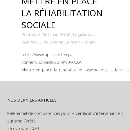
METTRE EN PLACE
LA RÉHABILITATION
SOCIALE
Posted at 16:10h
in
ANAP
,
Législation
,
RAPPORTS
by
Yvonne Coinçon
Share
https://www.api.asso.fr/wp-
content/uploads/2019/10/ANAP.-
Mettre_en_place_la_rehabilitation_psychosociale_dans_les_
NOS DERNIERS ARTICLES
Référentiel de compétences pour le certificat d’intervenant en
autisme. Arrêté
26 octobre 2020