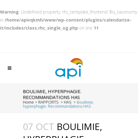
Warning
: Undefined property: rhc_template_frontend::$is_taxonomy
in
/home/apivqkmh/www/wp-content/plugins/calendarize-
it/includes/class.rhc_single_og.php
on line
11
BOULIMIE, HYPERPHAGIE.
RECOMMANDATIONS HAS
Home
>
RAPPORTS
>
HAS
>
Boulimie,
hyperphagie. Recommandations HAS
07 OCT
BOULIMIE,