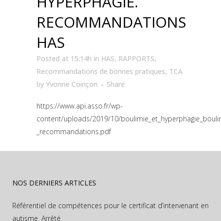
HYPERPHAGIE.
RECOMMANDATIONS
HAS
Posted at 15:14h
in
HAS
,
RAPPORTS
,
Recommandations de bonnes pratiques
,
TCA
by
Yvonne Coinçon
Share
https://www.api.asso.fr/wp-
content/uploads/2019/10/boulimie_et_hyperphagie_bouli
_recommandations.pdf
NOS DERNIERS ARTICLES
Référentiel de compétences pour le certificat d’intervenant en
autisme. Arrêté