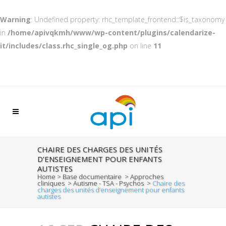
Warning
: Undefined property: rhc_template_frontend::$is_taxonomy
in
/home/apivqkmh/www/wp-content/plugins/calendarize-
it/includes/class.rhc_single_og.php
on line
11
CHAIRE DES CHARGES DES UNITÉS
D’ENSEIGNEMENT POUR ENFANTS
AUTISTES
Home
>
Base documentaire
>
Approches
cliniques
>
Autisme - TSA - Psychos
>
Chaire des
charges des unités d’enseignement pour enfants
autistes