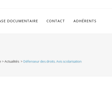
cludes/class.rhc_single_og.php
on line
11
ASE DOCUMENTAIRE
CONTACT
ADHÉRENTS
e
>
Actualités
>
Défenseur des droits. Avis scolarisation