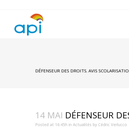
Warning
: Undefined property: rhc_template_frontend::$is_taxonomy
DÉFENSEUR DES DROITS. AVIS SCOLARISATI
14 MAI
DÉFENSEUR DES
Posted at 16:45h
in
Actualités
by
Cédric Verlucco