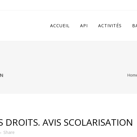
 in
/home/apivqkmh/www/wp-content/plugins/calendarize-it/in
ACCUEIL
API
ACTIVITÉS
B
ON
Hom
 DROITS. AVIS SCOLARISATION
Share