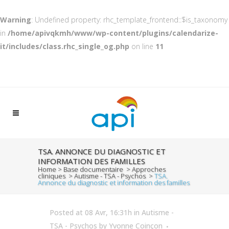
Warning
: Undefined property: rhc_template_frontend::$is_taxonomy
in
/home/apivqkmh/www/wp-content/plugins/calendarize-
it/includes/class.rhc_single_og.php
on line
11
TSA. ANNONCE DU DIAGNOSTIC ET
INFORMATION DES FAMILLES
Home
>
Base documentaire
>
Approches
cliniques
>
Autisme - TSA - Psychos
>
TSA.
Annonce du diagnostic et information des familles
Posted at 08 Avr, 16:31h
in
Autisme -
TSA - Psychos
by
Yvonne Coinçon