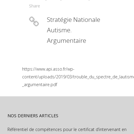
Share
Stratégie Nationale
Autisme.
Argumentaire
https://www.api.asso.fr/wp-
content/uploads/2019/03/trouble_du_spectre_de_lautisme
_argumentaire.pdf
NOS DERNIERS ARTICLES
Référentiel de compétences pour le certificat d’intervenant en