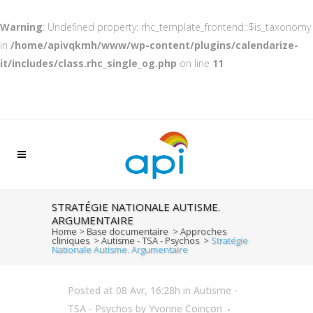
Warning
: Undefined property: rhc_template_frontend::$is_taxonomy
in
/home/apivqkmh/www/wp-content/plugins/calendarize-
it/includes/class.rhc_single_og.php
on line
11
STRATÉGIE NATIONALE AUTISME.
ARGUMENTAIRE
Home
>
Base documentaire
>
Approches
cliniques
>
Autisme - TSA - Psychos
>
Stratégie
Nationale Autisme. Argumentaire
Posted at 08 Avr, 16:28h
in
Autisme -
TSA - Psychos
by
Yvonne Coinçon