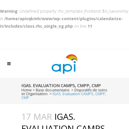
Warning
: Undefined property: rhc_template_frontend::$is_taxonomy
in
/home/apivqkmh/www/wp-content/plugins/calendarize-
it/includes/class.rhc_single_og.php
on line
11
IGAS. EVALUATION CAMPS, CMPP, CMP
Home
>
Base documentaire
>
Dispositifs de soins
et Organisation
>
IGAS. Evaluation CAMPS, CMPP,
CMP
17 MAR
IGAS.
EVALUATION CAMPS,