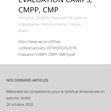
CMPP, CMP
Posted at 14:30h
in
Dispositifs de soins et
Organisation
,
IGAS
by
Yvonne Coinçon
Share
https://www.api.asso.fr/wp-
content/uploads/2019/03/IGAS2018-
Evaluation-CAMPS-CMPP-CMP-IJ.pdf
NOS DERNIERS ARTICLES
Référentiel de compétences pour le certificat d’intervenant en
autisme. Arrêté
26 octobre 2020