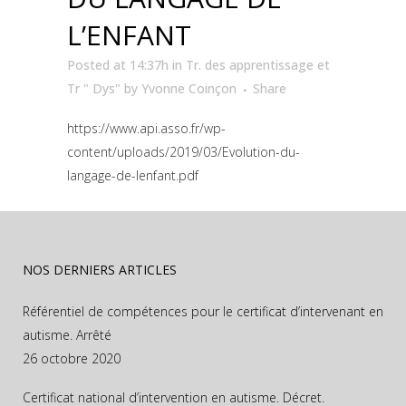
L’ENFANT
Posted at 14:37h
in
Tr. des apprentissage et
Tr " Dys"
by
Yvonne Coinçon
Share
https://www.api.asso.fr/wp-
content/uploads/2019/03/Evolution-du-
langage-de-lenfant.pdf
NOS DERNIERS ARTICLES
Référentiel de compétences pour le certificat d’intervenant en
autisme. Arrêté
26 octobre 2020
Certificat national d’intervention en autisme. Décret.