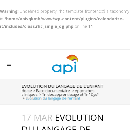
Warning
: Undefined property: rhc_template_frontend::$is_taxonomy
in
/home/apivqkmh/www/wp-content/plugins/calendarize-
it/includes/class.rhc_single_og.php
on line
11
EVOLUTION DU LANGAGE DE L’ENFANT
Home
>
Base documentaire
>
Approches
cliniques
>
Tr. des apprentissage et Tr " Dys"
>
Evolution du langage de l’enfant
17 MAR
EVOLUTION
DU LANGAGE DE