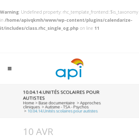
Warning
: Undefined property: rhc_template_frontend::$is_taxonomy
in
/home/apivqkmh/www/wp-content/plugins/calendarize-
it/includes/class.rhc_single_og.php
on line
11
10.04.14.UNITÉS SCOLAIRES POUR
AUTISTES
Home
>
Base documentaire
>
Approches
cliniques
>
Autisme - TSA - Psychos
>
10.04.14.Unités scolaires pour autistes
10 AVR