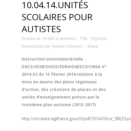
10.04.14.UNITÉS
SCOLAIRES POUR
AUTISTES
Posted at 16:55h
in
Autisme - TSA - Psychos
,
Instructions
by
Yvonne Coinçon
Share
Instruction interministérielle
DGCS/SD3B/DGOS/SDR4/DGESCO/CNSA n°
2014-52 du 13 février 2014 relative à la
mise en œuvre des plans régionaux
d’action, des créations de places et des
unités d’enseignement prévus par le
troisième plan autisme (2013-2017)
http://circulaire.legifrance.gouv.fr/pdf/2014/03/cir_38023.p