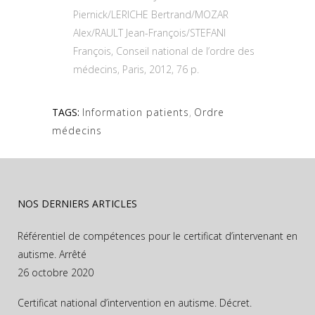
Piernick/LERICHE Bertrand/MOZAR
Alex/RAULT Jean-François/STEFANI
François, Conseil national de l’ordre des
médecins, Paris, 2012, 76 p.
TAGS:
Information patients
,
Ordre
médecins
NOS DERNIERS ARTICLES
Référentiel de compétences pour le certificat d’intervenant en
autisme. Arrêté
26 octobre 2020
Certificat national d’intervention en autisme. Décret.