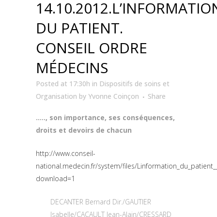
14.10.2012.L’INFORMATIO
DU PATIENT.
CONSEIL ORDRE
MÉDECINS
Posted at 17:30h
in
Dispositifs de soins et
Organisation
by
Yvonne Coinçon
Share
….., son importance, ses conséquences,
droits et devoirs de chacun
http://www.conseil-
national.medecin.fr/system/files/Linformation_du_patient
download=1
DECANTER Bernard Dir./GAUTIER
Isabelle/CACAULT Jean-Alain/CRESSARD