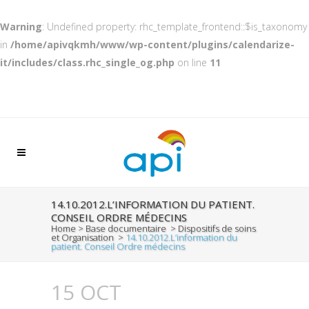
Warning
: Undefined property: rhc_template_frontend::$is_taxonomy
in
/home/apivqkmh/www/wp-content/plugins/calendarize-
it/includes/class.rhc_single_og.php
on line
11
14.10.2012.L’INFORMATION DU PATIENT.
CONSEIL ORDRE MÉDECINS
Home
>
Base documentaire
>
Dispositifs de soins
et Organisation
>
14.10.2012.L’information du
patient. Conseil Ordre médecins
15 OCT