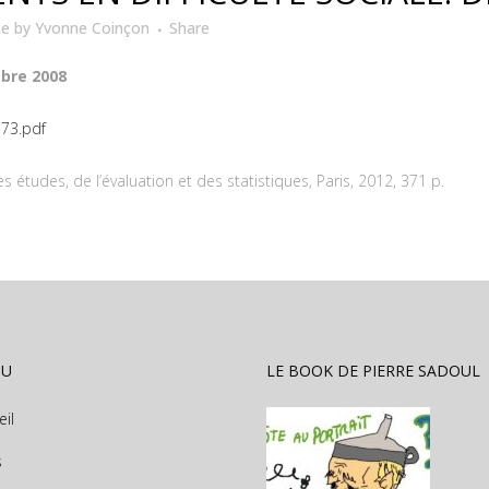
ce
by
Yvonne Coinçon
Share
mbre 2008
173.pdf
 études, de l’évaluation et des statistiques, Paris, 2012, 371 p.
NU
LE BOOK DE PIERRE SADOUL
eil
s