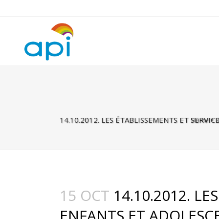
Warning
: Undefined property: rhc_template_frontend::$is_taxonomy
14.10.2012. LES ÉTABLISSEMENTS ET SERVIC
Home
>
15 OCT
14.10.2012. LE
ENFANTS ET ADOLESCEN