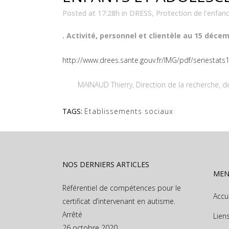
Posted at 17:28h
in
DRESS
,
Protection de l'enfan
. Activité, personnel et clientèle au 15 déce
http://www.drees.sante.gouv.fr/IMG/pdf/seriestats
MAINAUD Thierry, Direction de la recherche, des
TAGS:
Etablissements sociaux
NOS DERNIERS ARTICLES
ME
Référentiel de compétences pour le
Accu
certificat d’intervenant en autisme.
Arrêté
Lien
26 octobre 2020