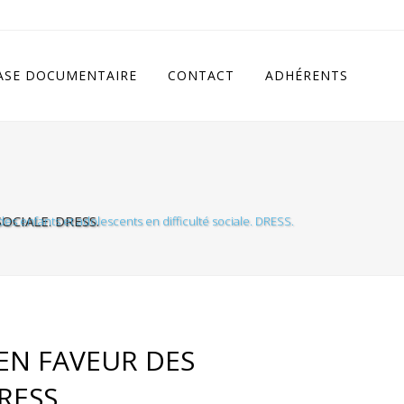
cludes/class.rhc_single_og.php
on line
11
ASE DOCUMENTAIRE
CONTACT
ADHÉRENTS
OCIALE. DRESS.
des enfants et adolescents en difficulté sociale. DRESS.
 EN FAVEUR DES
RESS.