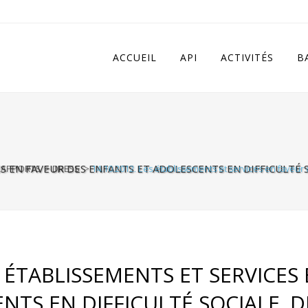
 in
/home/apivqkmh/www/wp-content/plugins/calendarize-it/in
ACCUEIL
API
ACTIVITÉS
B
ES EN FAVEUR DES ENFANTS ET ADOLESCENTS EN DIFFICULTÉ S
RAPPORTS
>
DRESS
>
14.10.2012. Les établissements et services en faveur 
S ÉTABLISSEMENTS ET SERVICES
TS EN DIFFICULTÉ SOCIALE. D