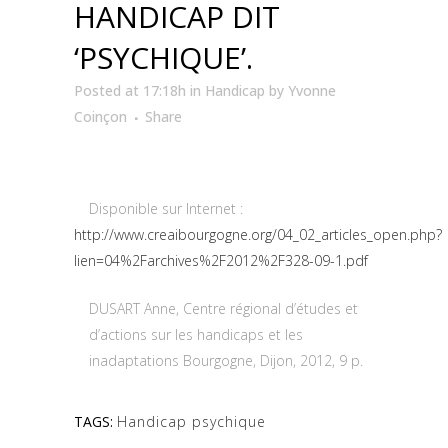
HANDICAP DIT
‘PSYCHIQUE’.
Posted at 17:18h
in
Handicap
by
Yvonne
Coinçon
Share
Disponible sur Internet :
http://www.creaibourgogne.org/04_02_articles_open.php?
lien=04%2Farchives%2F2012%2F328-09-1.pdf
DUSART Anne, Centre régional d’études et
d’actions sur les handicaps et les
inadaptations Bourgogne, Dijon, 2012, 9 p.
TAGS:
Handicap psychique