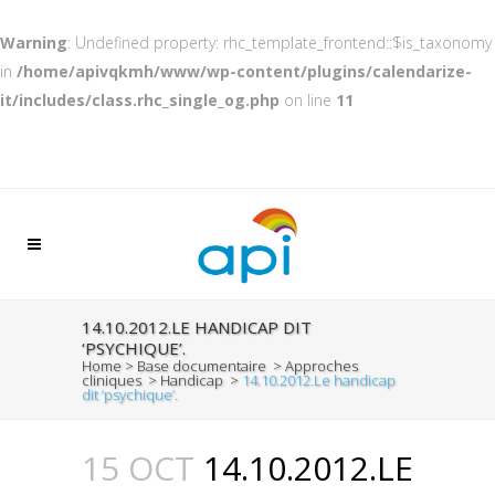
Warning
: Undefined property: rhc_template_frontend::$is_taxonomy
in
/home/apivqkmh/www/wp-content/plugins/calendarize-
it/includes/class.rhc_single_og.php
on line
11
14.10.2012.LE HANDICAP DIT
‘PSYCHIQUE’.
Home
>
Base documentaire
>
Approches
cliniques
>
Handicap
>
14.10.2012.Le handicap
dit ‘psychique’.
15 OCT
14.10.2012.LE