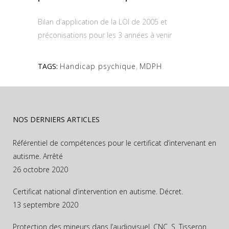
Bilan d’application de la LOI de 2005 et
préconisations pour les 3 années à venir
TAGS:
Handicap psychique
,
MDPH
NOS DERNIERS ARTICLES
Référentiel de compétences pour le certificat d’intervenant en
autisme. Arrêté
26 octobre 2020
Certificat national d’intervention en autisme. Décret.
13 septembre 2020
Protection des mineurs dans l’audiovisuel. CNC. S. Tisseron.