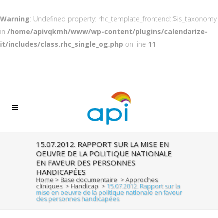
Warning
: Undefined property: rhc_template_frontend::$is_taxonomy
in
/home/apivqkmh/www/wp-content/plugins/calendarize-
it/includes/class.rhc_single_og.php
on line
11
15.07.2012. RAPPORT SUR LA MISE EN
OEUVRE DE LA POLITIQUE NATIONALE
EN FAVEUR DES PERSONNES
HANDICAPÉES
Home
>
Base documentaire
>
Approches
cliniques
>
Handicap
>
15.07.2012. Rapport sur la
mise en oeuvre de la politique nationale en faveur
des personnes handicapées