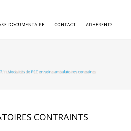
cludes/class.rhc_single_og.php
on line
11
ASE DOCUMENTAIRE
CONTACT
ADHÉRENTS
7.11.Modalités de PEC en soins ambulatoires contraints
ATOIRES CONTRAINTS