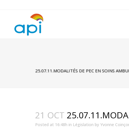
Warning
: Undefined property: rhc_template_frontend::$is_taxonomy
25.07.11.MODALITÉS DE PEC EN SOINS AMB
21 OCT
25.07.11.MODA
Posted at 16:48h
in
Législation
by
Yvonne Coinço