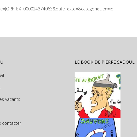
dTexte=JORFTEXT000024374063&dateTexte=&categorieLien=id
NU
LE BOOK DE PIERRE SADOUL
eil
s
es vacants
 contacter