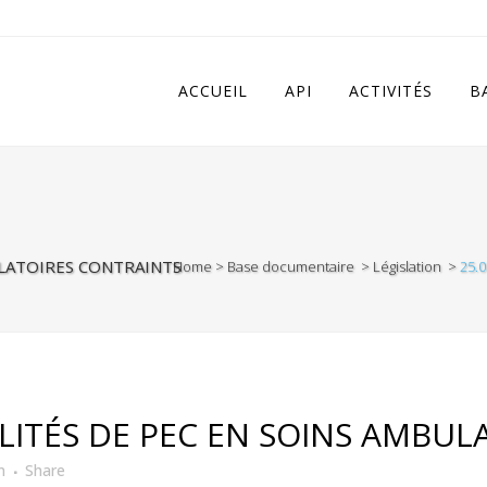
 in
/home/apivqkmh/www/wp-content/plugins/calendarize-it/in
ACCUEIL
API
ACTIVITÉS
B
ULATOIRES CONTRAINTS
Home
>
Base documentaire
>
Législation
>
25.0
LITÉS DE PEC EN SOINS AMBUL
n
Share