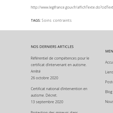
http://www.legifrance.gouv.fr/affichTexte.do?ci
TAGS:
Soins contraints
NOS DERNIERS ARTICLES
ME
Référentiel de compétences pour le
Accu
certificat d’intervenant en autisme.
Arrêté
Lien
26 octobre 2020
Post
Certificat national d’intervention en
Blog
autisme. Décret.
Nous
13 septembre 2020
Protection des mineurs dans