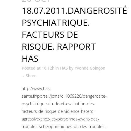
18.07.2011.DANGEROSITÉ
PSYCHIATRIQUE.
FACTEURS DE
RISQUE. RAPPORT
HAS
Posted at 16:12h
in
HAS
by
Yvonne Coinçon
Share
http://www.has-
sante.fr/portail/jcms/c_1069220/dangerosite-
psychiatrique-etude-et-evaluation-des-
facteurs-de-risque-de-violence-hetero-
agressive-chez-les-personnes-ayant-des-
troubles-schizophreniques-ou-des-troubles-