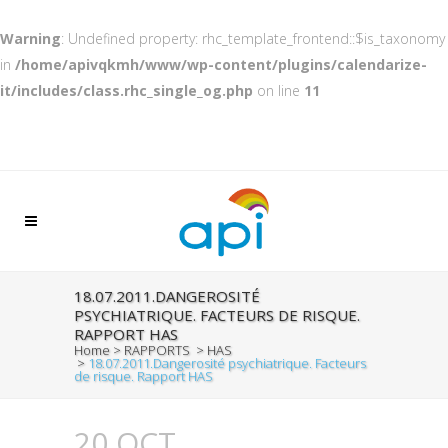
Warning
: Undefined property: rhc_template_frontend::$is_taxonomy
in
/home/apivqkmh/www/wp-content/plugins/calendarize-
it/includes/class.rhc_single_og.php
on line
11
18.07.2011.DANGEROSITÉ
PSYCHIATRIQUE. FACTEURS DE RISQUE.
RAPPORT HAS
Home
>
RAPPORTS
>
HAS
>
18.07.2011.Dangerosité psychiatrique. Facteurs
de risque. Rapport HAS
20 OCT