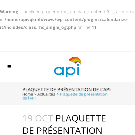
Warning
: Undefined property: rhc_template_frontend::$is_taxonomy
in
/home/apivqkmh/www/wp-content/plugins/calendarize-
it/includes/class.rhc_single_og.php
on line
11
PLAQUETTE DE PRÉSENTATION DE L’API
Home
>
Actualités
>
Plaquette de présentation
de l’API
19 OCT
PLAQUETTE
DE PRÉSENTATION